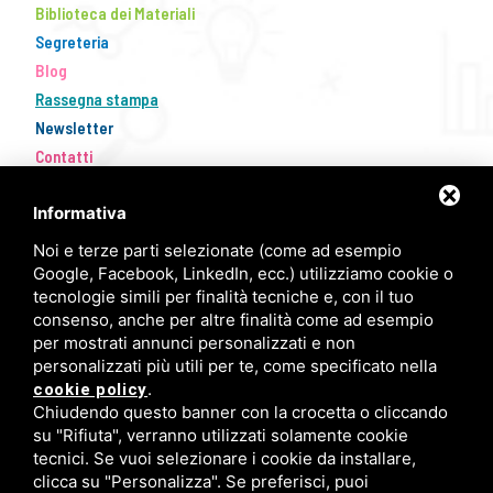
Biblioteca dei Materiali
Segreteria
Blog
Rassegna stampa
Newsletter
Contatti
Informativa
Noi e terze parti selezionate (come ad esempio
Google, Facebook, LinkedIn, ecc.) utilizziamo cookie o
tecnologie simili per finalità tecniche e, con il tuo
consenso, anche per altre finalità come ad esempio
per mostrati annunci personalizzati e non
personalizzati più utili per te, come specificato nella
FISM Newsletter
.
cookie policy
Chiudendo questo banner con la crocetta o cliccando
Compila il modulo e resta aggiornato!
su "Rifiuta", verranno utilizzati solamente cookie
tecnici. Se vuoi selezionare i cookie da installare,
clicca su "Personalizza". Se preferisci, puoi