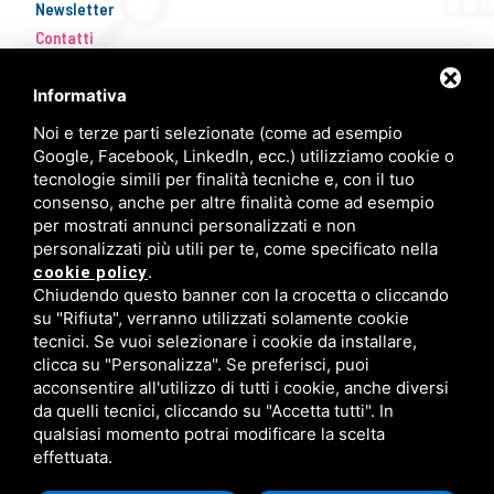
Newsletter
Contatti
Informativa
Noi e terze parti selezionate (come ad esempio
Google, Facebook, LinkedIn, ecc.) utilizziamo cookie o
tecnologie simili per finalità tecniche e, con il tuo
consenso, anche per altre finalità come ad esempio
per mostrati annunci personalizzati e non
personalizzati più utili per te, come specificato nella
FISM Newsletter
.
cookie policy
Chiudendo questo banner con la crocetta o cliccando
Compila il modulo e resta aggiornato!
su "Rifiuta", verranno utilizzati solamente cookie
tecnici. Se vuoi selezionare i cookie da installare,
clicca su "Personalizza". Se preferisci, puoi
acconsentire all'utilizzo di tutti i cookie, anche diversi
Iscriviti ora
da quelli tecnici, cliccando su "Accetta tutti". In
qualsiasi momento potrai modificare la scelta
effettuata.