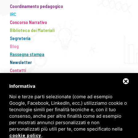
Coordinamento pedagogico
IRC
Concorso Narrativo
Biblioteca dei Materiali
Segreteria
Blog
Rassegna stampa
Newsletter
Contatti
Informativa
Noi e terze parti selezionate (come ad esempio
Google, Facebook, LinkedIn, ecc.) utilizziamo cookie o
tecnologie simili per finalità tecniche e, con il tuo
consenso, anche per altre finalità come ad esempio
per mostrati annunci personalizzati e non
personalizzati più utili per te, come specificato nella
FISM Newsletter
.
cookie policy