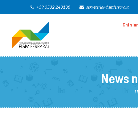
+39 0532 243138
segreteria@fismferrara.it
Chi si
News n
H