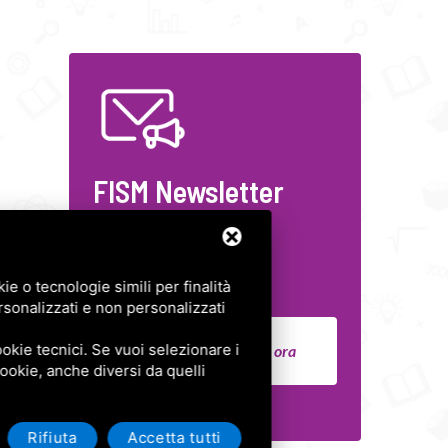
FISM Newsletter
Compila il modulo e resta
aggiornato!
e o tecnologie simili per finalità
rsonalizzati e non personalizzati
okie tecnici. Se vuoi selezionare i
Iscriviti ora
 cookie, anche diversi da quelli
Rifiuta
Accetta tutti