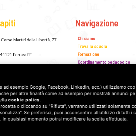
apiti
Navigazione
Chi siamo
Corso Martiri della Libertà, 77
Trova la scuola
Formazione
44121 Ferrara FE
Coordinamento pedagogico
+39 0532 243138
IRC
Concorso Narrativo
segreteria@fismferrara.it
Biblioteca dei Materiali
e ad esempio Google, Facebook, LinkedIn, ecc.) utilizziamo cooki
presidente@fismferrara.it
nche per altre finalità come ad esempio per mostrati annunci pe
Segreteria
ella
.
cookie policy
Blog
PEC fism.ferrara@pec.it
cetta o cliccando su "Rifiuta", verranno utilizzati solamente co
Rassegna stampa
sonalizza". Se preferisci, puoi acconsentire all'utilizzo di tutti i
Newsletter
". In qualsiasi momento potrai modificare la scelta effettuata.
Contatti