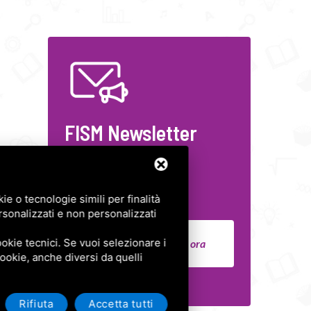
FISM Newsletter
Compila il modulo e resta
aggiornato!
e o tecnologie simili per finalità
rsonalizzati e non personalizzati
okie tecnici. Se vuoi selezionare i
Iscriviti ora
 cookie, anche diversi da quelli
Rifiuta
Accetta tutti