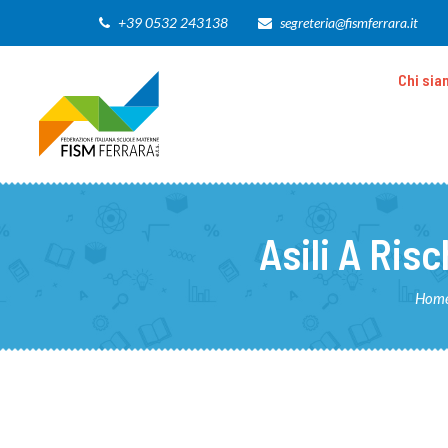
+39 0532 243138
segreteria@fismferrara.it
Chi si
Asili A Ris
Hom