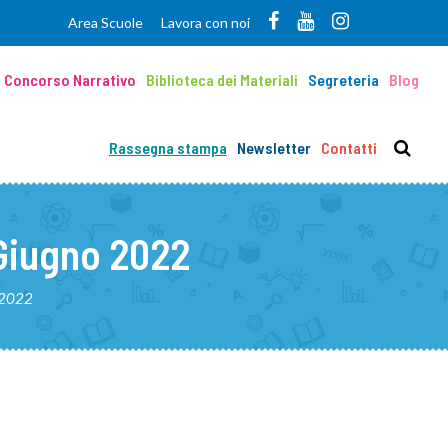
Area Scuole
Lavora con noi
Concorso Narrativo
Biblioteca dei Materiali
Segreteria
Blog
Rassegna stampa
Newsletter
Contatti
 Giugno 2022
o 2022