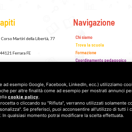
apiti
Navigazione
Chi siamo
Corso Martiri della Libertà, 77
Trova la scuola
Formazione
44121 Ferrara FE
Coordinamento pedagogico
+39 0532 243138
IRC
Concorso Narrativo
segreteria@fismferrara.it
Biblioteca dei Materiali
e ad esempio Google, Facebook, LinkedIn, ecc.) utilizziamo cooki
presidente@fismferrara.it
nche per altre finalità come ad esempio per mostrati annunci pe
Segreteria
ella
.
cookie policy
Blog
PEC fism.ferrara@pec.it
cetta o cliccando su "Rifiuta", verranno utilizzati solamente co
Rassegna stampa
sonalizza". Se preferisci, puoi acconsentire all'utilizzo di tutti i
Newsletter
". In qualsiasi momento potrai modificare la scelta effettuata.
Contatti