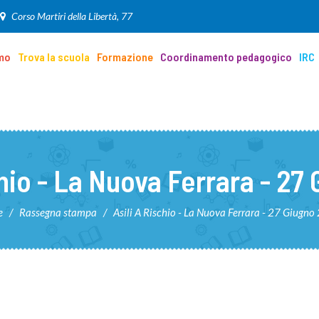
Corso Martiri della Libertà, 77
amo
Trova la scuola
Formazione
Coordinamento pedagogico
IRC
chio - La Nuova Ferrara - 27
e
/
Rassegna stampa
/
Asili A Rischio - La Nuova Ferrara - 27 Giugn