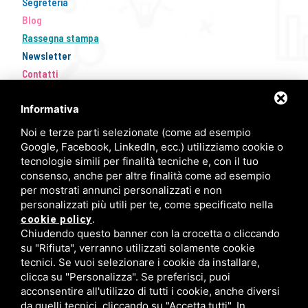
Segreteria
Blog
Rassegna stampa
Newsletter
Contatti
Informativa
Noi e terze parti selezionate (come ad esempio
Google, Facebook, LinkedIn, ecc.) utilizziamo cookie o
tecnologie simili per finalità tecniche e, con il tuo
consenso, anche per altre finalità come ad esempio
per mostrati annunci personalizzati e non
personalizzati più utili per te, come specificato nella
FISM Newsletter
.
cookie policy
Chiudendo questo banner con la crocetta o cliccando
Compila il modulo e resta aggiornato!
su "Rifiuta", verranno utilizzati solamente cookie
tecnici. Se vuoi selezionare i cookie da installare,
clicca su "Personalizza". Se preferisci, puoi
acconsentire all'utilizzo di tutti i cookie, anche diversi
Iscriviti ora
da quelli tecnici, cliccando su "Accetta tutti". In