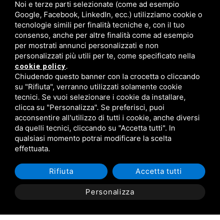
Noi e terze parti selezionate (come ad esempio
Google, Facebook, LinkedIn, ecc.) utilizziamo cookie o
tecnologie simili per finalità tecniche e, con il tuo
consenso, anche per altre finalità come ad esempio
per mostrati annunci personalizzati e non
personalizzati più utili per te, come specificato nella
FISM Newsletter
.
cookie policy
Chiudendo questo banner con la crocetta o cliccando
Compila il modulo e resta aggiornato!
su "Rifiuta", verranno utilizzati solamente cookie
tecnici. Se vuoi selezionare i cookie da installare,
clicca su "Personalizza". Se preferisci, puoi
acconsentire all'utilizzo di tutti i cookie, anche diversi
Iscriviti ora
da quelli tecnici, cliccando su "Accetta tutti". In
qualsiasi momento potrai modificare la scelta
effettuata.
Rifiuta
Accetta tutti
Personalizza
C.F. 93043340384 /
Privacy
/
Sitemap
/ Questo sito è protetto da Google
reCAPTCHA v3,
Privacy Policy
e
Terms of Service
di Google.