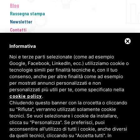
Blog
Rassegna stampa
Newsletter
Contatti
Informativa
Noi e terze parti selezionate (come ad esempio
Google, Facebook, LinkedIn, ecc.) utilizziamo cookie o
tecnologie simili per finalità tecniche e, con il tuo
consenso, anche per altre finalità come ad esempio
per mostrati annunci personalizzati e non
personalizzati più utili per te, come specificato nella
FISM Newsletter
.
cookie policy
Chiudendo questo banner con la crocetta o cliccando
Compila il modulo e resta aggiornato!
su "Rifiuta", verranno utilizzati solamente cookie
tecnici. Se vuoi selezionare i cookie da installare,
clicca su "Personalizza". Se preferisci, puoi
acconsentire all'utilizzo di tutti i cookie, anche diversi
Iscriviti ora
da quelli tecnici, cliccando su "Accetta tutti". In