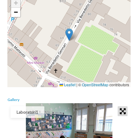
+
−
Leaflet
|
©
OpenStreetMap
contributors
Gallery
Laboratori1