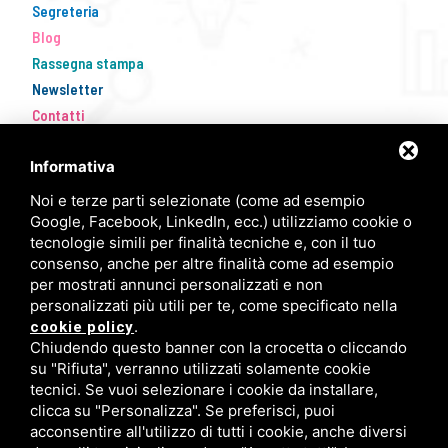
Segreteria
Blog
Rassegna stampa
Newsletter
Contatti
Informativa
Noi e terze parti selezionate (come ad esempio
Google, Facebook, LinkedIn, ecc.) utilizziamo cookie o
tecnologie simili per finalità tecniche e, con il tuo
consenso, anche per altre finalità come ad esempio
per mostrati annunci personalizzati e non
personalizzati più utili per te, come specificato nella
FISM Newsletter
.
cookie policy
Chiudendo questo banner con la crocetta o cliccando
Compila il modulo e resta aggiornato!
su "Rifiuta", verranno utilizzati solamente cookie
tecnici. Se vuoi selezionare i cookie da installare,
clicca su "Personalizza". Se preferisci, puoi
acconsentire all'utilizzo di tutti i cookie, anche diversi