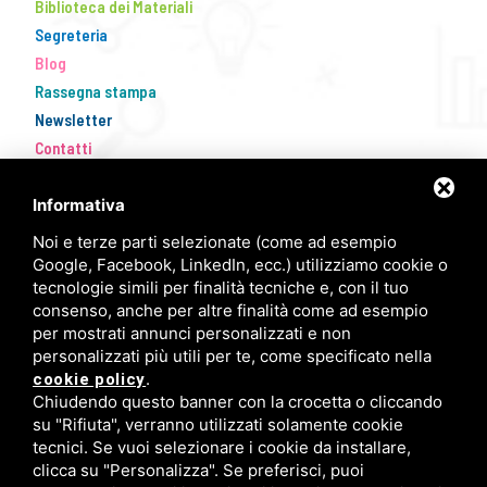
Biblioteca dei Materiali
Segreteria
Blog
Rassegna stampa
Newsletter
Contatti
Informativa
Noi e terze parti selezionate (come ad esempio
Google, Facebook, LinkedIn, ecc.) utilizziamo cookie o
tecnologie simili per finalità tecniche e, con il tuo
consenso, anche per altre finalità come ad esempio
per mostrati annunci personalizzati e non
personalizzati più utili per te, come specificato nella
FISM Newsletter
.
cookie policy
Chiudendo questo banner con la crocetta o cliccando
Compila il modulo e resta aggiornato!
su "Rifiuta", verranno utilizzati solamente cookie
tecnici. Se vuoi selezionare i cookie da installare,
clicca su "Personalizza". Se preferisci, puoi