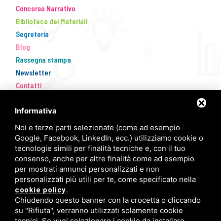
Concorso Narrativo
Biblioteca dei Materiali
Segreteria
Blog
Rassegna stampa
Newsletter
Contatti
Informativa
Noi e terze parti selezionate (come ad esempio
Google, Facebook, LinkedIn, ecc.) utilizziamo cookie o
tecnologie simili per finalità tecniche e, con il tuo
consenso, anche per altre finalità come ad esempio
per mostrati annunci personalizzati e non
personalizzati più utili per te, come specificato nella
FISM Newsletter
.
cookie policy
Chiudendo questo banner con la crocetta o cliccando
Compila il modulo e resta aggiornato!
su "Rifiuta", verranno utilizzati solamente cookie
tecnici. Se vuoi selezionare i cookie da installare,