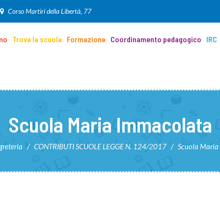
Corso Martiri della Libertà, 77
amo
Trova la scuola
Formazione
Coordinamento pedagogico
IRC
Scuola Maria Immacolata
greteria
/
CONTRIBUTI SCUOLE LEGGE N. 124/2017
/
Scuola Maria