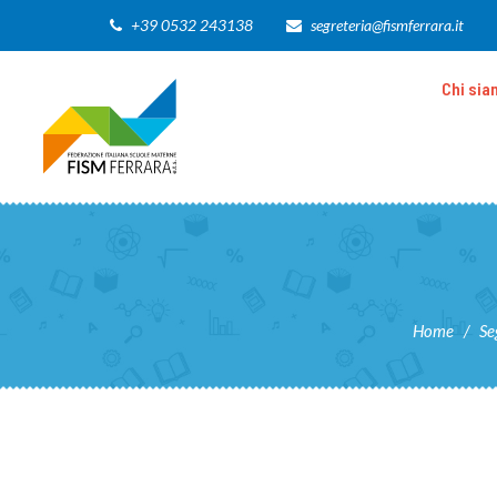
+39 0532 243138
segreteria@fismferrara.it
Chi si
Home
/
Se