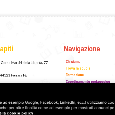
apiti
Navigazione
Chi siamo
Corso Martiri della Libertà, 77
Trova la scuola
Formazione
44121 Ferrara FE
Coordinamento pedagogico
+39 0532 243138
IRC
Concorso Narrativo
segreteria@fismferrara.it
Biblioteca dei Materiali
e ad esempio Google, Facebook, LinkedIn, ecc.) utilizziamo cooki
presidente@fismferrara.it
nche per altre finalità come ad esempio per mostrati annunci pe
Segreteria
ella
.
cookie policy
Blog