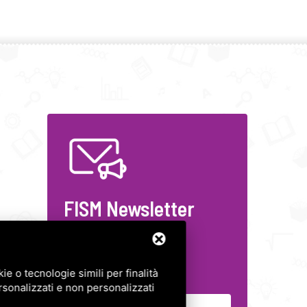
FISM Newsletter
Compila il modulo e resta
aggiornato!
e o tecnologie simili per finalità
rsonalizzati e non personalizzati