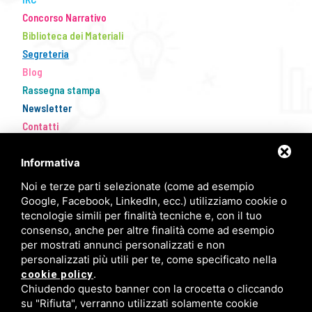
Concorso Narrativo
Biblioteca dei Materiali
Segreteria
Blog
Rassegna stampa
Newsletter
Contatti
Informativa
Noi e terze parti selezionate (come ad esempio
Google, Facebook, LinkedIn, ecc.) utilizziamo cookie o
tecnologie simili per finalità tecniche e, con il tuo
consenso, anche per altre finalità come ad esempio
per mostrati annunci personalizzati e non
personalizzati più utili per te, come specificato nella
FISM Newsletter
.
cookie policy
Chiudendo questo banner con la crocetta o cliccando
Compila il modulo e resta aggiornato!
su "Rifiuta", verranno utilizzati solamente cookie