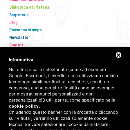
Biblioteca dei Materiali
Segreteria
Blog
Rassegna stampa
Newsletter
Contatti
Informativa
Noi e terze parti selezionate (come ad esempio
Google, Facebook, LinkedIn, ecc.) utilizziamo cookie o
tecnologie simili per finalità tecniche e, con il tuo
consenso, anche per altre finalità come ad esempio
per mostrati annunci personalizzati e non
personalizzati più utili per te, come specificato nella
FISM Newsletter
.
cookie policy
Chiudendo questo banner con la crocetta o cliccando
Compila il modulo e resta aggiornato!
su "Rifiuta", verranno utilizzati solamente cookie
tecnici. Se vuoi selezionare i cookie da installare,