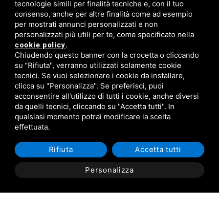
tecnologie simili per finalità tecniche e, con il tuo
consenso, anche per altre finalità come ad esempio
per mostrati annunci personalizzati e non
personalizzati più utili per te, come specificato nella
FISM Newsletter
.
cookie policy
Chiudendo questo banner con la crocetta o cliccando
Compila il modulo e resta aggiornato!
su "Rifiuta", verranno utilizzati solamente cookie
tecnici. Se vuoi selezionare i cookie da installare,
clicca su "Personalizza". Se preferisci, puoi
acconsentire all'utilizzo di tutti i cookie, anche diversi
Iscriviti ora
da quelli tecnici, cliccando su "Accetta tutti". In
qualsiasi momento potrai modificare la scelta
effettuata.
Rifiuta
Accetta tutti
Personalizza
C.F. 93043340384 /
Privacy
/
Sitemap
/ Questo sito è protetto da Google
reCAPTCHA v3,
Privacy Policy
e
Terms of Service
di Google.