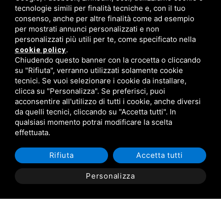
tecnologie simili per finalità tecniche e, con il tuo
consenso, anche per altre finalità come ad esempio
per mostrati annunci personalizzati e non
personalizzati più utili per te, come specificato nella
FISM Newsletter
.
cookie policy
Chiudendo questo banner con la crocetta o cliccando
Compila il modulo e resta aggiornato!
su "Rifiuta", verranno utilizzati solamente cookie
tecnici. Se vuoi selezionare i cookie da installare,
clicca su "Personalizza". Se preferisci, puoi
acconsentire all'utilizzo di tutti i cookie, anche diversi
Iscriviti ora
da quelli tecnici, cliccando su "Accetta tutti". In
qualsiasi momento potrai modificare la scelta
effettuata.
Rifiuta
Accetta tutti
Personalizza
C.F. 93043340384 /
Privacy
/
Sitemap
/ Questo sito è protetto da Google
reCAPTCHA v3,
Privacy Policy
e
Terms of Service
di Google.