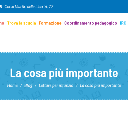
Corso Martiri della Libertà, 77
amo
Trova la scuola
Formazione
Coordinamento pedagogico
IRC
La cosa più importante
Home
/
Blog
/
Letture per infanzia
/
La cosa più importante