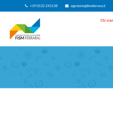
+39 0532 243138
segreteria@fismferrara.it
Chi si