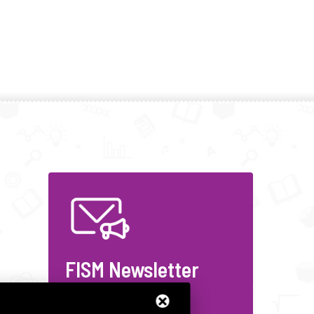
FISM Newsletter
Compila il modulo e resta
aggiornato!