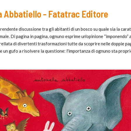
a Abbatiello - Fatatrac Editore
endente discussione tra gli abitanti di un bosco su quale sia la carat
male. Di pagina in pagina, ognuno esprime un'opinione “imponendo” agl
rellata di divertenti trasformazioni tutte da scoprire nelle doppie pa
ne un gufo a risolvere la questione: l'importanza di ognuno sta propri