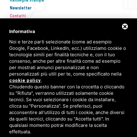
Newsletter
Contatti
Informativa
Noi e terze parti selezionate (come ad esempio
Google, Facebook, LinkedIn, ecc.) utilizziamo cookie o
tecnologie simili per finalità tecniche e, con il tuo
consenso, anche per altre finalità come ad esempio
per mostrati annunci personalizzati e non
personalizzati più utili per te, come specificato nella
FISM Newsletter
.
cookie policy
Chiudendo questo banner con la crocetta o cliccando
Compila il modulo e resta aggiornato!
su "Rifiuta", verranno utilizzati solamente cookie
tecnici. Se vuoi selezionare i cookie da installare,
clicca su "Personalizza". Se preferisci, puoi
acconsentire all'utilizzo di tutti i cookie, anche diversi
Iscriviti ora
da quelli tecnici, cliccando su "Accetta tutti". In
qualsiasi momento potrai modificare la scelta
effettuata.