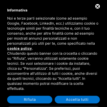
Informativa
FISM Newsletter
Noi e terze parti selezionate (come ad esempio
Google, Facebook, LinkedIn, ecc.) utilizziamo cookie o
Compila il modulo e resta aggiornato!
tecnologie simili per finalità tecniche e, con il tuo
consenso, anche per altre finalità come ad esempio
per mostrati annunci personalizzati e non
personalizzati più utili per te, come specificato nella
.
cookie policy
Iscriviti ora
Chiudendo questo banner con la crocetta o cliccando
su "Rifiuta", verranno utilizzati solamente cookie
tecnici. Se vuoi selezionare i cookie da installare,
clicca su "Personalizza". Se preferisci, puoi
acconsentire all'utilizzo di tutti i cookie, anche diversi
da quelli tecnici, cliccando su "Accetta tutti". In
qualsiasi momento potrai modificare la scelta
C.F. 93043340384 /
Privacy
/
Sitemap
/ Questo sito è protetto da Google
effettuata.
reCAPTCHA v3,
Privacy Policy
e
Terms of Service
di Google.
Rifiuta
Accetta tutti